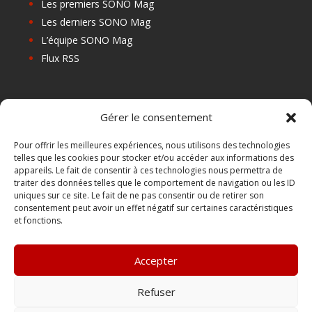
Les premiers SONO Mag
Les derniers SONO Mag
L’équipe SONO Mag
Flux RSS
Les prochains salons
Gérer le consentement
Les Centres de Formation
Les Points Relais
Pour offrir les meilleures expériences, nous utilisons des technologies
telles que les cookies pour stocker et/ou accéder aux informations des
Localiser Point Relais
appareils. Le fait de consentir à ces technologies nous permettra de
Mon Compte
traiter des données telles que le comportement de navigation ou les ID
uniques sur ce site. Le fait de ne pas consentir ou de retirer son
consentement peut avoir un effet négatif sur certaines caractéristiques
et fonctions.
FAQ
Contact
Accepter
Boutique
Abonnements Sono mag | intégral ou numérique
Refuser
Conditions Générales de Vente