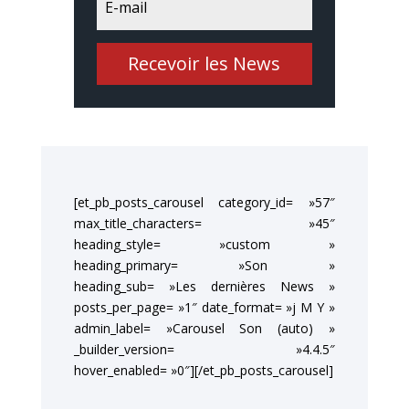
Recevoir les News
[et_pb_posts_carousel category_id= »57″
max_title_characters= »45″
heading_style= »custom »
heading_primary= »Son »
heading_sub= »Les dernières News »
posts_per_page= »1″ date_format= »j M Y »
admin_label= »Carousel Son (auto) »
_builder_version= »4.4.5″
hover_enabled= »0″][/et_pb_posts_carousel]