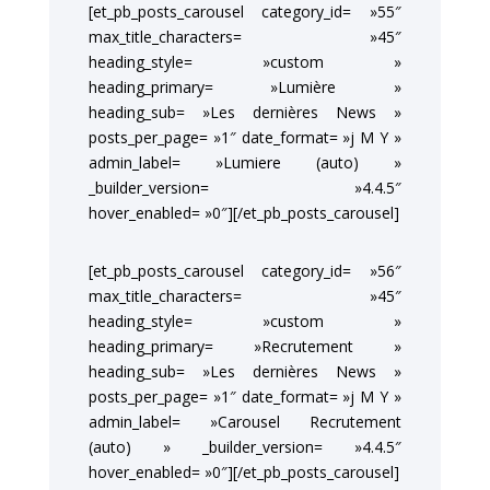
[et_pb_posts_carousel category_id= »55″
max_title_characters= »45″
heading_style= »custom »
heading_primary= »Lumière »
heading_sub= »Les dernières News »
posts_per_page= »1″ date_format= »j M Y »
admin_label= »Lumiere (auto) »
_builder_version= »4.4.5″
hover_enabled= »0″][/et_pb_posts_carousel]
[et_pb_posts_carousel category_id= »56″
max_title_characters= »45″
heading_style= »custom »
heading_primary= »Recrutement »
heading_sub= »Les dernières News »
posts_per_page= »1″ date_format= »j M Y »
admin_label= »Carousel Recrutement
(auto) » _builder_version= »4.4.5″
hover_enabled= »0″][/et_pb_posts_carousel]