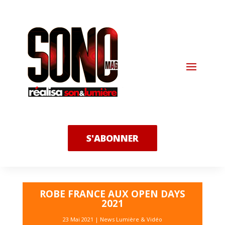
S'ABONNER
ROBE FRANCE AUX OPEN DAYS
2021
23 Mai 2021
|
News Lumière & Vidéo