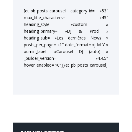
[et_pb_posts_carousel category_id= »53″
max_title_characters= »45″
heading_style= »custom »
heading_primary= »DJ & Prod »
heading_sub= »Les dernières News »
posts_per_page= »1″ date_format= »j M Y »
admin_label= »Carousel DJ (auto) »
_builder_version= »4.4.5″
hover_enabled= »0″][/et_pb_posts_carousel]