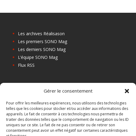
Les archives Réalisason
Les premiers SONO Mag
Les derniers SONO Mag
L’équipe SONO Mag
Flux RSS
Les prochains salons
Gérer le consentement
Les Centres de Formation
Les Points Relais
Pour offrir les meilleures expériences, nous utilisons des technologies
telles que les cookies pour stocker et/ou accéder aux informations des
Localiser Point Relais
appareils. Le fait de consentir à ces technologies nous permettra de
Mon Compte
traiter des données telles que le comportement de navigation ou les ID
uniques sur ce site. Le fait de ne pas consentir ou de retirer son
consentement peut avoir un effet négatif sur certaines caractéristiques
et fonctions.