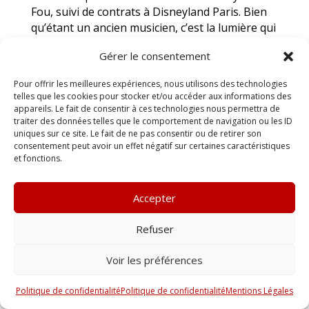
Fou, suivi de contrats à Disneyland Paris. Bien
qu’étant un ancien musicien, c’est la lumière qui
m’est apparue comme une évidence. Depuis, je
Gérer le consentement
cumule carrière et passion, avec comme
vocation la technologie, et notamment les
Pour offrir les meilleures expériences, nous utilisons des technologies
consoles.
telles que les cookies pour stocker et/ou accéder aux informations des
appareils. Le fait de consentir à ces technologies nous permettra de
En juillet 2017, je lance Le Coin des Lighteux,
traiter des données telles que le comportement de navigation ou les ID
une chaîne YouTube qui propose des tutoriels
uniques sur ce site. Le fait de ne pas consentir ou de retirer son
consentement peut avoir un effet négatif sur certaines caractéristiques
vidéo sur tout ce qui concerne la lumière
et fonctions.
assistée par ordinateur et les consoles. En
2018, cette envie de transmission m’amène à
devenir formateur lumière chez Oliverdy
Accepter
Formation, et c’est en juin 2019, que je deviens
rédacteur pour SONO Mag. J’y réalise des
Refuser
reportages ou encore des tutoriels vidéo avec
Voir les préférences
l’objectif de partager de nouvelles découvertes.
Politique de confidentialité
Politique de confidentialité
Mentions Légales