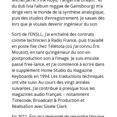
Michel Jarre, Pink Floyd, Tangerine Dream… et
du dub (via l’album reggae de Gainsbourg) m’a
dirigé vers le monde de la synthèse analogique,
puis des studios d’enregistrement. Je savais dès
lors que je voulais devenir ingénieur du son.
Sorti de l’ENSLL, j’ai enchaîné des contrats
comme technicien à Radio France, puis travaillé
en poste fixe chez Télétota (où j’ai connu Éric
Moutot), en tant qu’ingénieur du son en
postproduction son à l’image. Je suis ensuite
passé free-lance, et j’ai commencé à écrire dans
le supplément Home Studio du magazine
Keyboards en 1994. Les traductions techniques
ont vite suivi. Au cours des vingt années
suivantes, j’ai contribué à presque tous les
magazines audio français – notamment
Timecode, Broadcast & Production et
RéalisaSon avec Gisèle Clark.
En 2011, Éric m’a demandé de rejoindre l’équipe