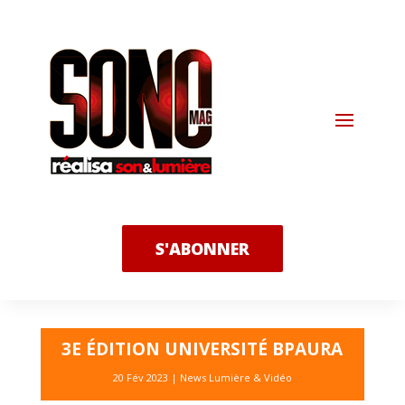
S'ABONNER
3E ÉDITION UNIVERSITÉ BPAURA
20 Fév 2023
|
News Lumière & Vidéo