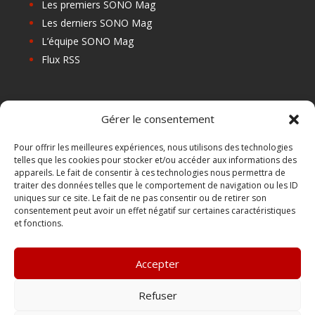
Les premiers SONO Mag
Les derniers SONO Mag
L’équipe SONO Mag
Flux RSS
Les prochains salons
Gérer le consentement
Les Centres de Formation
Les Points Relais
Pour offrir les meilleures expériences, nous utilisons des technologies
telles que les cookies pour stocker et/ou accéder aux informations des
Localiser Point Relais
appareils. Le fait de consentir à ces technologies nous permettra de
Mon Compte
traiter des données telles que le comportement de navigation ou les ID
uniques sur ce site. Le fait de ne pas consentir ou de retirer son
consentement peut avoir un effet négatif sur certaines caractéristiques
et fonctions.
FAQ
Contact
Accepter
Boutique
Abonnements Sono mag | intégral ou numérique
Refuser
Conditions Générales de Vente