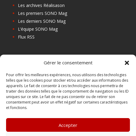
Les archives Réalisason
Les premiers SONO Mag
Les derniers SONO Mag
L’équipe SONO Mag
Flux RSS
Les prochains salons
Gérer le consentement
Les Centres de Formation
Les Points Relais
Pour offrir les meilleures expériences, nous utilisons des technologies
telles que les cookies pour stocker et/ou accéder aux informations des
Localiser Point Relais
appareils. Le fait de consentir à ces technologies nous permettra de
Mon Compte
traiter des données telles que le comportement de navigation ou les ID
uniques sur ce site. Le fait de ne pas consentir ou de retirer son
consentement peut avoir un effet négatif sur certaines caractéristiques
et fonctions.
FAQ
Contact
Accepter
Boutique
Abonnements Sono mag | intégral ou numérique