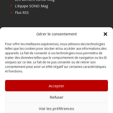
L’équipe SONO Mag
Flux RSS
Les prochains salons
Gérer le consentement
Les Centres de Formation
Les Points Relais
Pour offrir les meilleures expériences, nous utilisons des technologies
telles que les cookies pour stocker et/ou accéder aux informations des
Localiser Point Relais
appareils. Le fait de consentir à ces technologies nous permettra de
Mon Compte
traiter des données telles que le comportement de navigation ou les ID
uniques sur ce site. Le fait de ne pas consentir ou de retirer son
consentement peut avoir un effet négatif sur certaines caractéristiques
et fonctions.
FAQ
Contact
Accepter
Boutique
Abonnements Sono mag | intégral ou numérique
Refuser
Conditions Générales de Vente
Voir les préférences