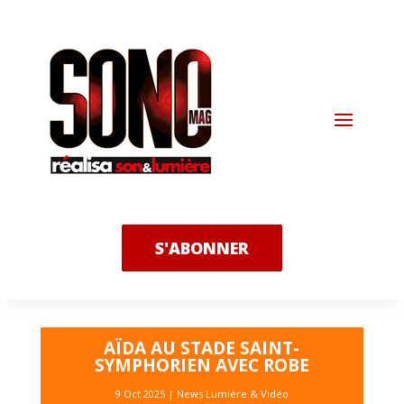
S'ABONNER
AÏDA AU STADE SAINT-
SYMPHORIEN AVEC ROBE
9 Oct 2025
|
News Lumière & Vidéo