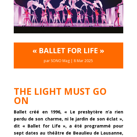
« BALLET FOR LIFE »
par
SONO Mag
|
8 Mar 2025
THE LIGHT MUST GO
ON
Ballet créé en 1996, « Le presbytère n’a rien
perdu de son charme, ni le jardin de son éclat »,
dit « Ballet for Life », a été programmé pour
sept dates au théâtre de Beaulieu de Lausanne,