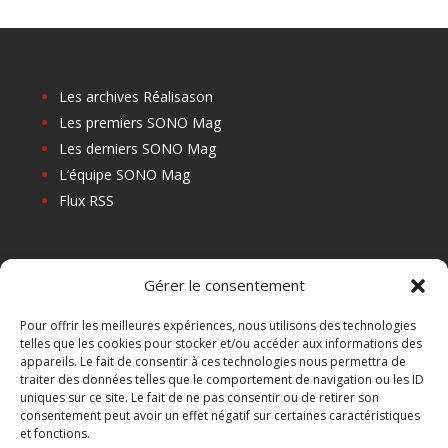
Les archives Réalisason
Les premiers SONO Mag
Les derniers SONO Mag
L’équipe SONO Mag
Flux RSS
Les prochains salons
Gérer le consentement
Les Centres de Formation
Les Points Relais
Pour offrir les meilleures expériences, nous utilisons des technologies
telles que les cookies pour stocker et/ou accéder aux informations des
Localiser Point Relais
appareils. Le fait de consentir à ces technologies nous permettra de
Mon Compte
traiter des données telles que le comportement de navigation ou les ID
uniques sur ce site. Le fait de ne pas consentir ou de retirer son
consentement peut avoir un effet négatif sur certaines caractéristiques
et fonctions.
FAQ