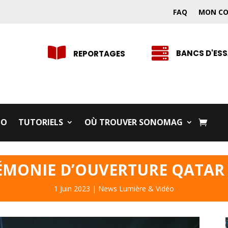
FAQ
MON C


BANCS D'ESS
REPORTAGES
IO
TUTORIELS
OÙ TROUVER SONOMAG
ÉMONIE D’OUVERTURE QATAR 
1 Juin 2023
|
News Lumière & Vidéo