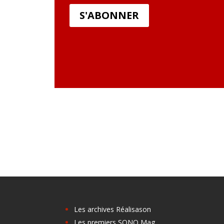
S'ABONNER
Les archives Réalisason
Les premiers SONO Mag