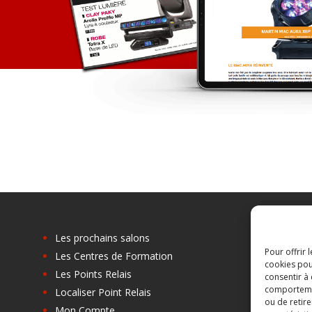
Les prochains salons
Pour offrir 
Les Centres de Formation
cookies pou
Les Points Relais
consentir à
comportement
Localiser Point Relais
ou de retire
Mon Compte