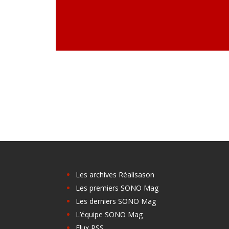
Les archives Réalisason
Les premiers SONO Mag
Les derniers SONO Mag
L’équipe SONO Mag
Flux RSS