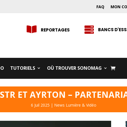
FAQ
MON C


BANCS D'ESS
REPORTAGES
IO
TUTORIELS
OÙ TROUVER SONOMAG
LSTR ET AYRTON – PARTENARI
6 Juil 2025
|
News Lumière & Vidéo