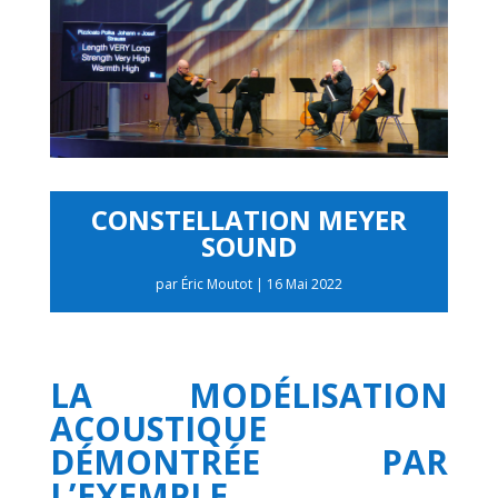
CONSTELLATION MEYER
SOUND
par
Éric Moutot
|
16 Mai 2022
LA MODÉLISATION
ACOUSTIQUE
DÉMONTRÉE PAR
L’EXEMPLE