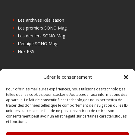
Les archives Réalisason
Les premiers SONO Mag
Les derniers SONO Mag
L’équipe SONO Mag
Flux RSS
Les prochains salons
Gérer le consentement
Les Centres de Formation
Les Points Relais
Pour offrir les meilleures expériences, nous utilisons des technologies
telles que les cookies pour stocker et/ou accéder aux informations des
Localiser Point Relais
appareils. Le fait de consentir à ces technologies nous permettra de
Mon Compte
traiter des données telles que le comportement de navigation ou les ID
uniques sur ce site. Le fait de ne pas consentir ou de retirer son
consentement peut avoir un effet négatif sur certaines caractéristiques
et fonctions.
FAQ
Contact