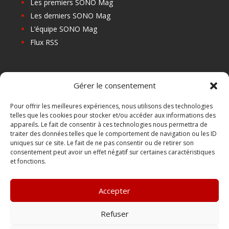
Les premiers SONO Mag
Les derniers SONO Mag
L’équipe SONO Mag
Flux RSS
Les prochains salons
Gérer le consentement
Les Centres de Formation
Les Points Relais
Pour offrir les meilleures expériences, nous utilisons des technologies
telles que les cookies pour stocker et/ou accéder aux informations des
Localiser Point Relais
appareils. Le fait de consentir à ces technologies nous permettra de
Mon Compte
traiter des données telles que le comportement de navigation ou les ID
uniques sur ce site. Le fait de ne pas consentir ou de retirer son
consentement peut avoir un effet négatif sur certaines caractéristiques
et fonctions.
FAQ
Contact
Accepter
Boutique
Abonnements Sono mag | intégral ou numérique
Refuser
Conditions Générales de Vente