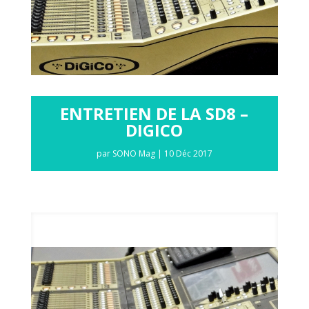
ENTRETIEN DE LA SD8 –
DIGICO
par
SONO Mag
|
10 Déc 2017