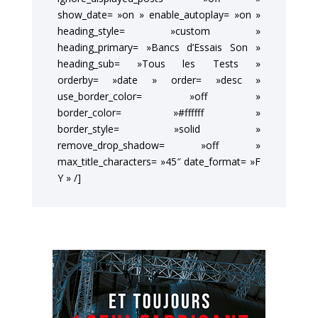
show_date= »on » enable_autoplay= »on »
heading_style= »custom »
heading_primary= »Bancs d’Essais Son »
heading_sub= »Tous les Tests »
orderby= »date » order= »desc »
use_border_color= »off »
border_color= »#ffffff »
border_style= »solid »
remove_drop_shadow= »off »
max_title_characters= »45″ date_format= »F
Y » /]