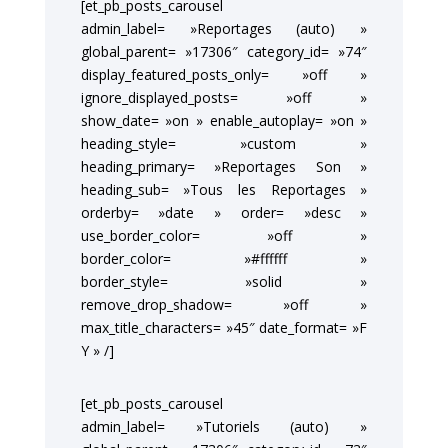
[et_pb_posts_carousel
admin_label= »Reportages (auto) »
global_parent= »17306″ category_id= »74″
display_featured_posts_only= »off »
ignore_displayed_posts= »off »
show_date= »on » enable_autoplay= »on »
heading_style= »custom »
heading_primary= »Reportages Son »
heading_sub= »Tous les Reportages »
orderby= »date » order= »desc »
use_border_color= »off »
border_color= »#ffffff »
border_style= »solid »
remove_drop_shadow= »off »
max_title_characters= »45″ date_format= »F
Y » /]
[et_pb_posts_carousel
admin_label= »Tutoriels (auto) »