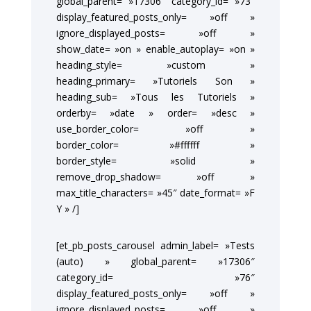
global_parent= »17306″ category_id= »73″
display_featured_posts_only= »off »
ignore_displayed_posts= »off »
show_date= »on » enable_autoplay= »on »
heading_style= »custom »
heading_primary= »Tutoriels Son »
heading_sub= »Tous les Tutoriels »
orderby= »date » order= »desc »
use_border_color= »off »
border_color= »#ffffff »
border_style= »solid »
remove_drop_shadow= »off »
max_title_characters= »45″ date_format= »F
Y » /]
[et_pb_posts_carousel admin_label= »Tests
(auto) » global_parent= »17306″
category_id= »76″
display_featured_posts_only= »off »
ignore_displayed_posts= »off »