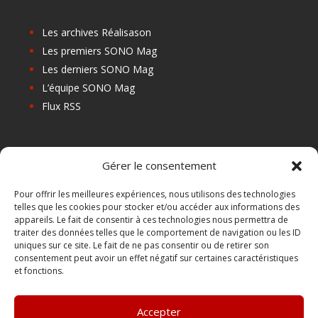
Les archives Réalisason
Les premiers SONO Mag
Les derniers SONO Mag
L’équipe SONO Mag
Flux RSS
Les prochains salons
Gérer le consentement
Les Centres de Formation
Les Points Relais
Pour offrir les meilleures expériences, nous utilisons des technologies
telles que les cookies pour stocker et/ou accéder aux informations des
Localiser Point Relais
appareils. Le fait de consentir à ces technologies nous permettra de
Mon Compte
traiter des données telles que le comportement de navigation ou les ID
uniques sur ce site. Le fait de ne pas consentir ou de retirer son
consentement peut avoir un effet négatif sur certaines caractéristiques
et fonctions.
FAQ
Contact
Accepter
Boutique