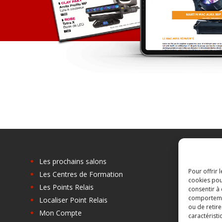
Les prochains salons
Pour offrir 
Les Centres de Formation
cookies pou
Les Points Relais
consentir à
comportement
Localiser Point Relais
ou de retire
Mon Compte
caractéristi