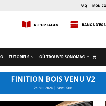
FAQ
MON C


BANCS D'ESS
REPORTAGES
IO
TUTORIELS
OÙ TROUVER SONOMAG
FINITION BOIS VENU V2
24 Mai 2026
|
News Son