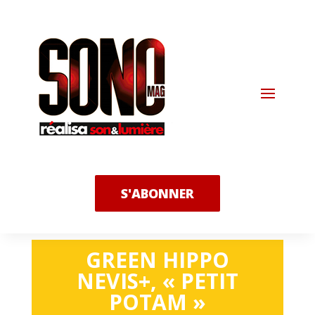
S'ABONNER
GREEN HIPPO
NEVIS+, « PETIT
POTAM »