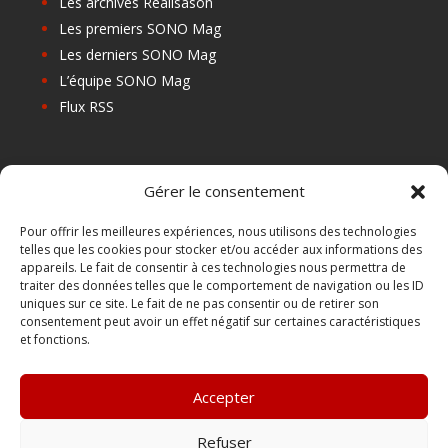
Les archives Réalisason
Les premiers SONO Mag
Les derniers SONO Mag
L’équipe SONO Mag
Flux RSS
Les prochains salons
Gérer le consentement
Les Centres de Formation
Les Points Relais
Pour offrir les meilleures expériences, nous utilisons des technologies
telles que les cookies pour stocker et/ou accéder aux informations des
Localiser Point Relais
appareils. Le fait de consentir à ces technologies nous permettra de
Mon Compte
traiter des données telles que le comportement de navigation ou les ID
uniques sur ce site. Le fait de ne pas consentir ou de retirer son
consentement peut avoir un effet négatif sur certaines caractéristiques
et fonctions.
FAQ
Contact
Accepter
Boutique
Abonnements Sono mag | intégral ou numérique
Refuser