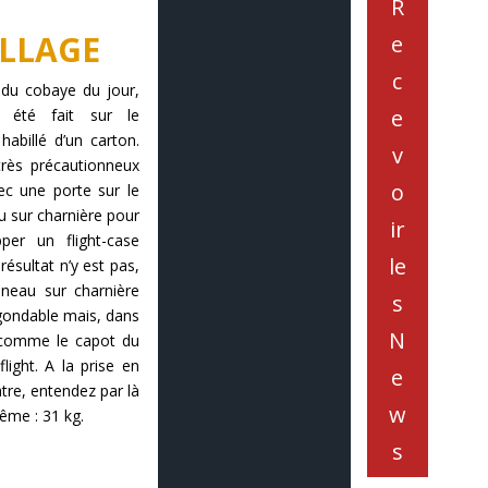
Rejoignez la
LLAGE
mailing list de
SONO Mag et
ndu cobaye du jour,
recevez chaque
 été fait sur le
semaine les
habillé d’un carton.
dernières News.
 très précautionneux
R
ec une porte sur le
e
u sur charnière pour
per un flight-case
c
 résultat n’y est pas,
e
neau sur charnière
v
égondable mais, dans
t comme le capot du
o
light. A la prise en
ir
atre, entendez par là
ême : 31 kg.
le
s