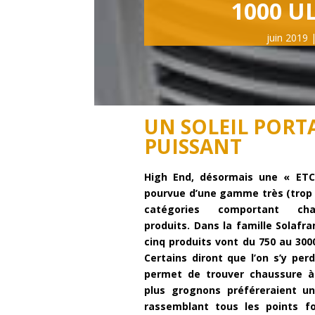
1000 U
juin 2019
UN SOLEIL PORT
PUISSANT
High End, désormais une « ET
pourvue d’une gamme très (trop ?
catégories comportant cha
produits. Dans la famille Solafr
cinq produits vont du 750 au 300
Certains diront que l’on s’y per
permet de trouver chaussure à 
plus grognons préféreraient u
rassemblant tous les points fo