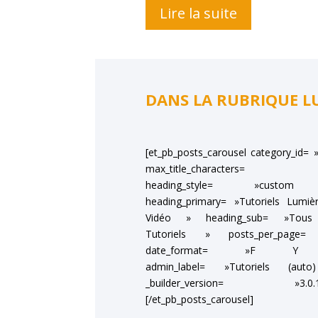
Lire la suite
DANS LA RUBRIQUE LU
[et_pb_posts_carousel category_id= 
max_title_characters= »
heading_style= »custo
heading_primary= »Tutoriels Lumi
Vidéo » heading_sub= »Tous
Tutoriels » posts_per_page=
date_format= »F 
admin_label= »Tutoriels (aut
_builder_version= »3.0.1
[/et_pb_posts_carousel]