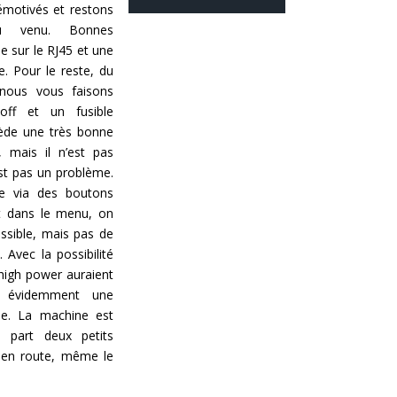
otivés et restons
N
au venu. Bonnes
e
 sur le RJ45 et une
w
. Pour le reste, du
 nous vous faisons
s
/off et un fusible
sède une très bonne
, mais il n’est pas
est pas un problème.
ue via des boutons
nt dans le menu, on
ssible, mais pas de
Avec la possibilité
high power auraient
t évidemment une
se. La machine est
à part deux petits
 en route, même le