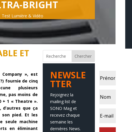
LTRA-BRIGHT
Test Lumière & Vidéo
ABLE ET
C Company », est
) fournie de cinq
cune plusieurs
ame, pas moins de
0 + 1 « Theatre ».
d, d’autres que ça
son pied. Et les
NEWSLE
ne seule machine
TTER
rts en éliminant