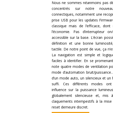
Nous ne sommes néanmoins pas dém
concentrés sur notre nouve
connectiques, notamment une recopie
prise USB pour les updates Firmware
classique mais de l’efficace, dont
l’économie. Pas d’interrupteur on
accessible sur la base. L’écran pos
définition et une bonne luminosité
tactile. De notre point de vue, ça n’
La navigation est simple et logiq
faciles à identifier. En se promena
note quatre modes de ventilation po
mode d’automation bruit/puissance… 
d’un mode auto, un silencieux et un 
suffi. Ces différents modes on
influence sur la puissance lumineu
globalement silencieuse et, mis 
claquements intempestifs à la mise
reset demeure discret.