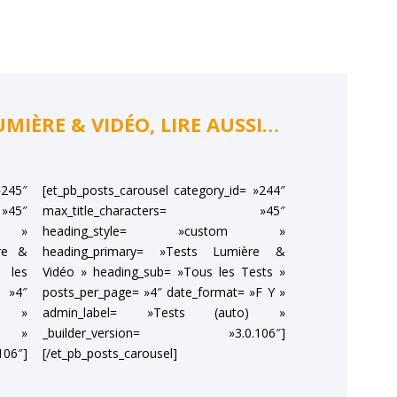
MIÈRE & VIDÉO, LIRE AUSSI…
»245″
[et_pb_posts_carousel category_id= »244″
45″
max_title_characters= »45″
m »
heading_style= »custom »
ère &
heading_primary= »Tests Lumière &
 les
Vidéo » heading_sub= »Tous les Tests »
 »4″
posts_per_page= »4″ date_format= »F Y »
Y »
admin_label= »Tests (auto) »
o) »
_builder_version= »3.0.106″]
06″]
[/et_pb_posts_carousel]