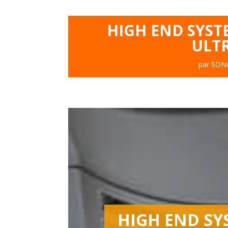
HIGH END SYST
ULT
par
SON
HIGH END SY