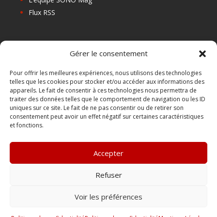
Flux RSS
Les prochains salons
Gérer le consentement
Les Centres de Formation
Les Points Relais
Pour offrir les meilleures expériences, nous utilisons des technologies
telles que les cookies pour stocker et/ou accéder aux informations des
Localiser Point Relais
appareils. Le fait de consentir à ces technologies nous permettra de
Mon Compte
traiter des données telles que le comportement de navigation ou les ID
uniques sur ce site. Le fait de ne pas consentir ou de retirer son
consentement peut avoir un effet négatif sur certaines caractéristiques
et fonctions.
FAQ
Contact
Accepter
Boutique
Abonnements Sono mag | intégral ou numérique
Refuser
Conditions Générales de Vente
Voir les préférences