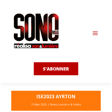
S'ABONNER
ISE2023 AYRTON
15 Mar 2023
|
News Lumière & Vidéo