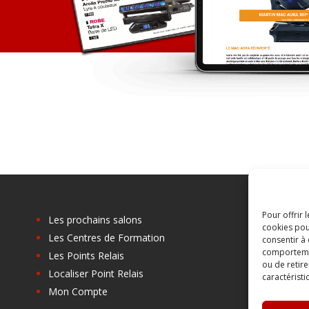
Pour offrir 
Les prochains salons
cookies pou
Les Centres de Formation
C
consentir à
comportement
Les Points Relais
B
ou de retire
Localiser Point Relais
A
caractéristi
Mon Compte
C