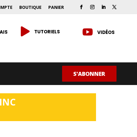
OMPTE
BOUTIQUE
PANIER


TUTORIELS
AIS
VIDÉOS
S'ABONNER
 INC