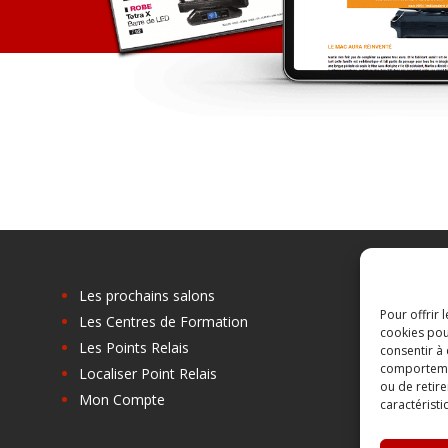
Les prochains salons
Pour offrir 
Les Centres de Formation
cookies pou
Les Points Relais
consentir à
comportement
Localiser Point Relais
ou de retire
Mon Compte
caractéristi