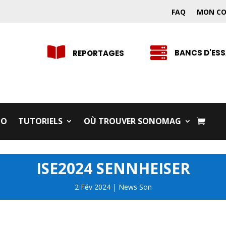
FAQ
MON C


BANCS D'ESS
REPORTAGES
IO
TUTORIELS
OÙ TROUVER SONOMAG
ISE2024 SENNHEISER
2 Fév 2024
|
News Son