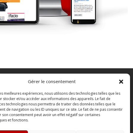
Gérer le consentement
FAQ
les meilleures expériences, nous utilisons des technologies telles que les
Contact
r stocker et/ou accéder aux informations des appareils. Le fait de
Boutique
 ces technologies nous permettra de traiter des données telles que le
 de navigation ou les ID uniques sur ce site. Le fait de ne pas consentir
Abonnements Sono mag | intégral ou
r son consentement peut avoir un effet négatif sur certaines
numérique
ques et fonctions.
Conditions Générales de Vente