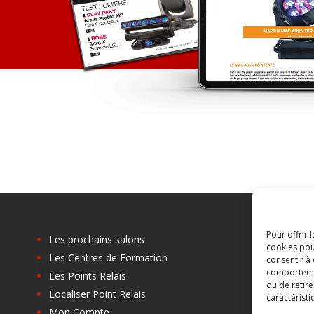
Pour offrir 
Les prochains salons
cookies pou
Les Centres de Formation
C
consentir à
comportement
Les Points Relais
B
ou de retire
Localiser Point Relais
A
caractéristi
Mon Compte
C