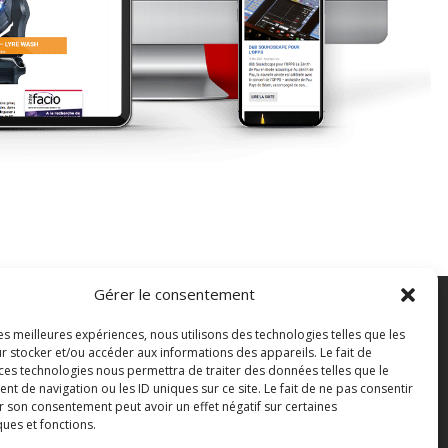
Gérer le consentement
les meilleures expériences, nous utilisons des technologies telles que les
FAQ
r stocker et/ou accéder aux informations des appareils. Le fait de
ontact
 ces technologies nous permettra de traiter des données telles que le
 de navigation ou les ID uniques sur ce site. Le fait de ne pas consentir
outique
r son consentement peut avoir un effet négatif sur certaines
bonnements Sono mag | intégral ou numérique
ques et fonctions.
onditions Générales de Vente