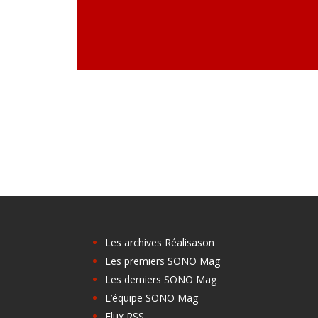
Les archives Réalisason
Les premiers SONO Mag
Les derniers SONO Mag
L’équipe SONO Mag
Flux RSS