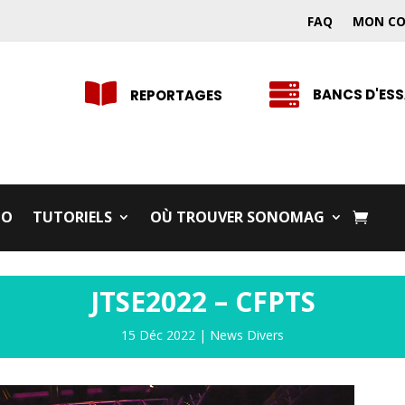
FAQ
MON C


BANCS D'ESS
REPORTAGES
IO
TUTORIELS
OÙ TROUVER SONOMAG
JTSE2022 – CFPTS
15 Déc 2022
|
News Divers