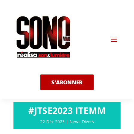
S'ABONNER
#JTSE2023 ITEMM
22 Déc 2023
|
News Divers