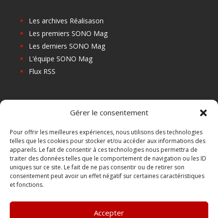
Les archives Réalisason
Les premiers SONO Mag
Les derniers SONO Mag
L’équipe SONO Mag
Flux RSS
Les prochains salons
Gérer le consentement
Les Centres de Formation
Les Points Relais
Pour offrir les meilleures expériences, nous utilisons des technologies
telles que les cookies pour stocker et/ou accéder aux informations des
Localiser Point Relais
appareils. Le fait de consentir à ces technologies nous permettra de
Mon Compte
traiter des données telles que le comportement de navigation ou les ID
uniques sur ce site. Le fait de ne pas consentir ou de retirer son
consentement peut avoir un effet négatif sur certaines caractéristiques
et fonctions.
FAQ
Contact
Accepter
Boutique