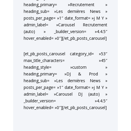
heading_primary= »Recrutement »
heading_sub= »Les dernières News »
posts_per_page= »1″ date_format= »j M Y »
admin_label= »Carousel Recrutement
(auto) » _builder_version= »4.4.5″
hover_enabled= »0″][/et_pb_posts_carousel]
[et_pb_posts_carousel category_id= »53″
max_title_characters= »45″
heading_style= »custom »
heading_primary= »DJ & Prod »
heading_sub= »Les dernières News »
posts_per_page= »1″ date_format= »j M Y »
admin_label= »Carousel DJ (auto) »
_builder_version= »4.4.5″
hover_enabled= »0″][/et_pb_posts_carousel]