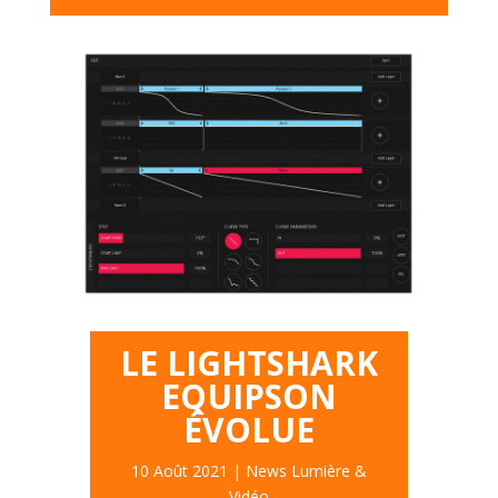
LE LIGHTSHARK
EQUIPSON
ÉVOLUE
10 Août 2021
|
News Lumière &
Vidéo