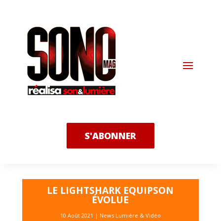
S'ABONNER
LE LIGHTSHARK EQUIPSON
ÉVOLUE
10 Août 2021
|
News Lumière & Vidéo