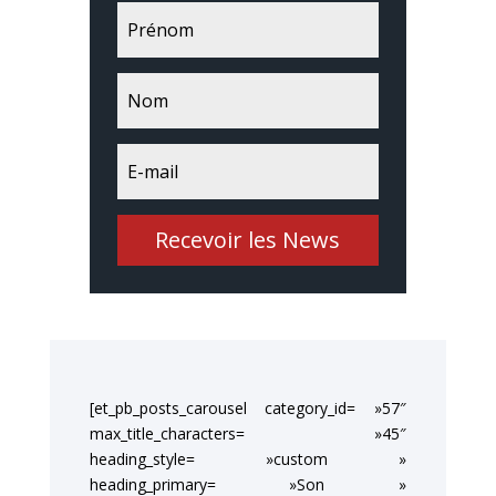
Recevoir les News
[et_pb_posts_carousel category_id= »57″
max_title_characters= »45″
heading_style= »custom »
heading_primary= »Son »