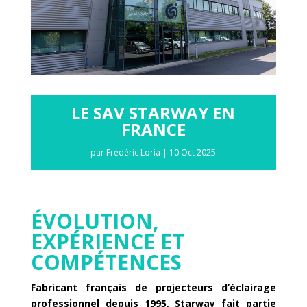
LE SAV STARWAY EN
FRANCE
par
Frédéric Loria
|
10 Oct 2025
ÉVOLUTION,
EXPÉRIENCE ET
COMPÉTENCES
Fabricant français de projecteurs d’éclairage
professionnel depuis 1995, Starway fait partie