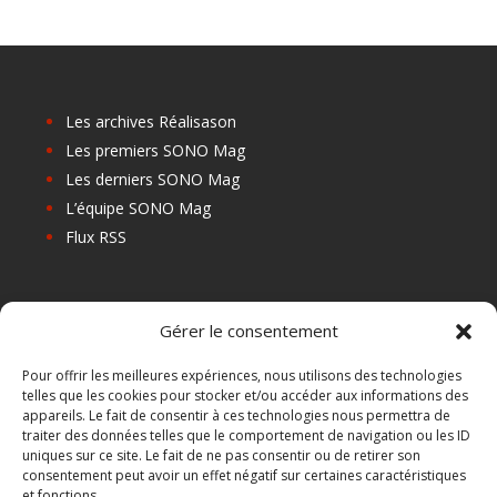
Les archives Réalisason
Les premiers SONO Mag
Les derniers SONO Mag
L’équipe SONO Mag
Flux RSS
Les prochains salons
Gérer le consentement
Les Centres de Formation
Les Points Relais
Pour offrir les meilleures expériences, nous utilisons des technologies
telles que les cookies pour stocker et/ou accéder aux informations des
Localiser Point Relais
appareils. Le fait de consentir à ces technologies nous permettra de
Mon Compte
traiter des données telles que le comportement de navigation ou les ID
uniques sur ce site. Le fait de ne pas consentir ou de retirer son
consentement peut avoir un effet négatif sur certaines caractéristiques
et fonctions.