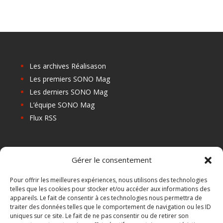
Les archives Réalisason
Les premiers SONO Mag
Les derniers SONO Mag
L’équipe SONO Mag
Flux RSS
Les prochains salons
Gérer le consentement
Les Centres de Formation
Les Points Relais
Pour offrir les meilleures expériences, nous utilisons des technologies
telles que les cookies pour stocker et/ou accéder aux informations des
Localiser Point Relais
appareils. Le fait de consentir à ces technologies nous permettra de
Mon Compte
traiter des données telles que le comportement de navigation ou les ID
uniques sur ce site. Le fait de ne pas consentir ou de retirer son