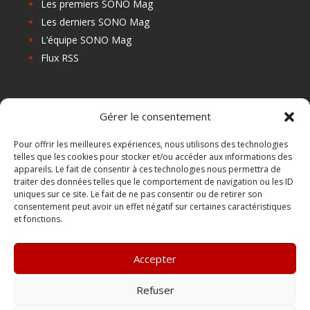
Les premiers SONO Mag
Les derniers SONO Mag
L’équipe SONO Mag
Flux RSS
Les prochains salons
Gérer le consentement
Les Centres de Formation
Les Points Relais
Pour offrir les meilleures expériences, nous utilisons des technologies
telles que les cookies pour stocker et/ou accéder aux informations des
Localiser Point Relais
appareils. Le fait de consentir à ces technologies nous permettra de
Mon Compte
traiter des données telles que le comportement de navigation ou les ID
uniques sur ce site. Le fait de ne pas consentir ou de retirer son
consentement peut avoir un effet négatif sur certaines caractéristiques
et fonctions.
FAQ
Contact
Accepter
Boutique
Abonnements Sono mag | intégral ou numérique
Refuser
Conditions Générales de Vente