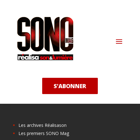
S'ABONNER
Les archives Réalisason
Les premiers SONO Mag