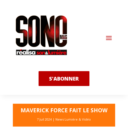
S'ABONNER
MAVERICK FORCE FAIT LE SHOW
7 Juil 2024
|
News Lumière & Vidéo