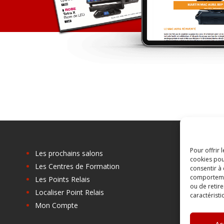
Pour offrir 
Les prochains salons
cookies pou
Les Centres de Formation
C
consentir à
comportement
Les Points Relais
B
ou de retire
Localiser Point Relais
A
caractéristi
Mon Compte
C
Ac