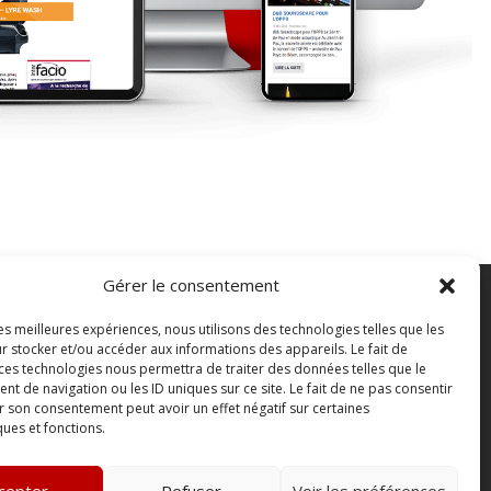
Gérer le consentement
les meilleures expériences, nous utilisons des technologies telles que les
FAQ
r stocker et/ou accéder aux informations des appareils. Le fait de
ontact
 ces technologies nous permettra de traiter des données telles que le
 de navigation ou les ID uniques sur ce site. Le fait de ne pas consentir
outique
r son consentement peut avoir un effet négatif sur certaines
bonnements Sono mag | intégral ou numérique
ques et fonctions.
onditions Générales de Vente
cepter
Refuser
Voir les préférences