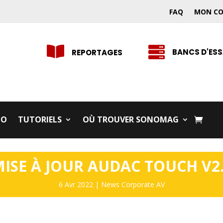
FAQ
MON C


BANCS D'ESS
REPORTAGES
IO
TUTORIELS
OÙ TROUVER SONOMAG
ISE À JOUR AUDAC TOUCH V2
6 Avr 2022
|
News Corporate AV