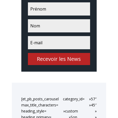
Recevoir les News
[et_pb_posts_carousel category_id= »57″
max_title_characters= »45″
heading_style= »custom »
heading_primary= »Son »