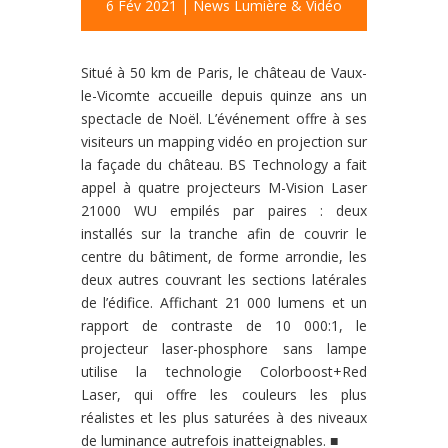
6 Fév 2021
|
News Lumière & Vidéo
Situé à 50 km de Paris, le château de Vaux-
le-Vicomte accueille
depuis quinze ans un
spectacle de Noël. L’événement offre à ses
visiteurs un mapping vidéo en projection sur
la façade du châ
teau. BS Technology a fait
appel à quatre projecteurs M-Vision
Laser
21000 WU empilés par paires : deux
installés sur la
tranche afin de couvrir le
centre du bâtiment, de forme arron
die, les
deux autres couvrant les sections latérales
de l’édi
fice. Affichant 21 000 lumens et un
rapport de contraste de
10 000:1, le
projecteur laser-phosphore sans lampe
utilise
la technologie Colorboost+Red
Laser, qui offre les couleurs
les plus
réalistes et les plus saturées à des niveaux
de lumi
nance autrefois inatteignables.
■