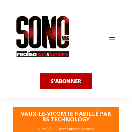
S'ABONNER
VAUX-LE-VICOMTE HABILLÉ PAR
BS TECHNOLOGY
6 Fév 2021
|
News Lumière & Vidéo