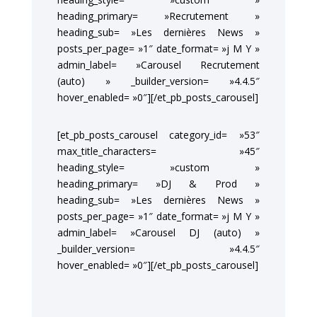
heading_primary= »Recrutement »
heading_sub= »Les dernières News »
posts_per_page= »1″ date_format= »j M Y »
admin_label= »Carousel Recrutement
(auto) » _builder_version= »4.4.5″
hover_enabled= »0″][/et_pb_posts_carousel]
[et_pb_posts_carousel category_id= »53″
max_title_characters= »45″
heading_style= »custom »
heading_primary= »DJ & Prod »
heading_sub= »Les dernières News »
posts_per_page= »1″ date_format= »j M Y »
admin_label= »Carousel DJ (auto) »
_builder_version= »4.4.5″
hover_enabled= »0″][/et_pb_posts_carousel]