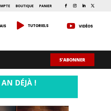
OMPTE
BOUTIQUE
PANIER


TUTORIELS
AIS
VIDÉOS
S'ABONNER
AN DÉJÀ !