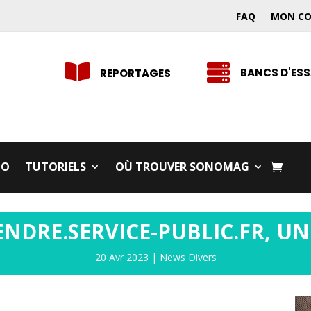
FAQ
MON C


BANCS D'ESS
REPORTAGES
IO
TUTORIELS
OÙ TROUVER SONOMAG
NDRE.SERVICE-PUBLIC.FR, UN 
20 Avr 2023
|
News Divers