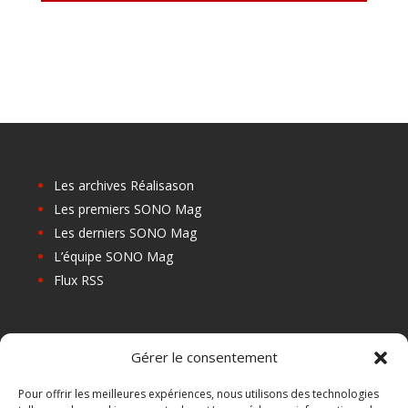
Les archives Réalisason
Les premiers SONO Mag
Les derniers SONO Mag
L’équipe SONO Mag
Flux RSS
Les prochains salons
Gérer le consentement
Les Centres de Formation
Les Points Relais
Pour offrir les meilleures expériences, nous utilisons des technologies