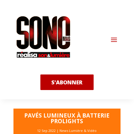
S'ABONNER
PAVÉS LUMINEUX À BATTERIE
PROLIGHTS
12 Sep 2022
|
News Lumière & Vidéo