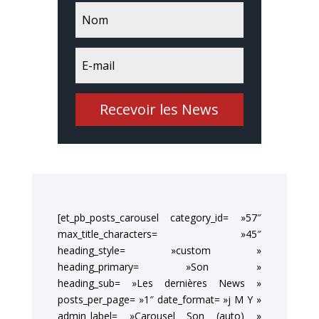
Recevoir les News
[et_pb_posts_carousel category_id= »57″
max_title_characters= »45″
heading_style= »custom »
heading_primary= »Son »
heading_sub= »Les dernières News »
posts_per_page= »1″ date_format= »j M Y »
admin_label= »Carousel Son (auto) »