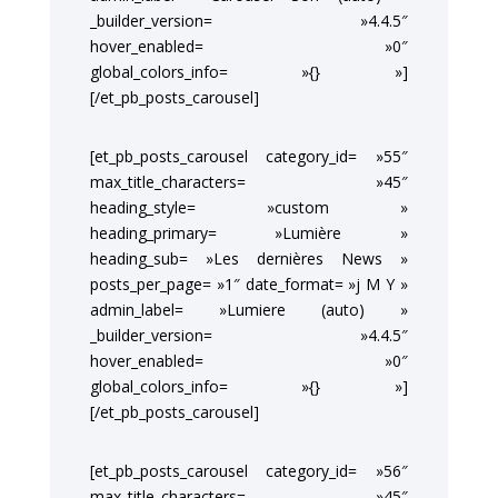
_builder_version= »4.4.5″
hover_enabled= »0″
global_colors_info= »{} »]
[/et_pb_posts_carousel]
[et_pb_posts_carousel category_id= »55″
max_title_characters= »45″
heading_style= »custom »
heading_primary= »Lumière »
heading_sub= »Les dernières News »
posts_per_page= »1″ date_format= »j M Y »
admin_label= »Lumiere (auto) »
_builder_version= »4.4.5″
hover_enabled= »0″
global_colors_info= »{} »]
[/et_pb_posts_carousel]
[et_pb_posts_carousel category_id= »56″
max_title_characters= »45″