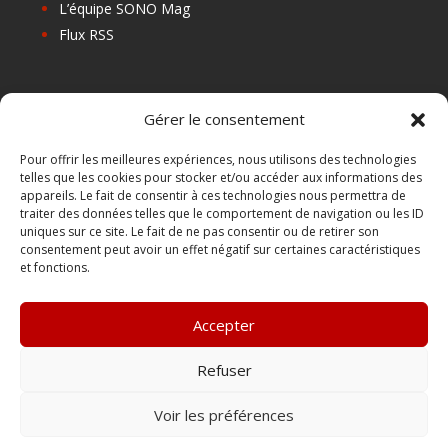
L’équipe SONO Mag
Flux RSS
Les prochains salons
Gérer le consentement
Les Centres de Formation
Les Points Relais
Pour offrir les meilleures expériences, nous utilisons des technologies
telles que les cookies pour stocker et/ou accéder aux informations des
Localiser Point Relais
appareils. Le fait de consentir à ces technologies nous permettra de
Mon Compte
traiter des données telles que le comportement de navigation ou les ID
uniques sur ce site. Le fait de ne pas consentir ou de retirer son
consentement peut avoir un effet négatif sur certaines caractéristiques
et fonctions.
FAQ
Contact
Accepter
Boutique
Abonnements Sono mag | intégral ou numérique
Refuser
Conditions Générales de Vente
Voir les préférences