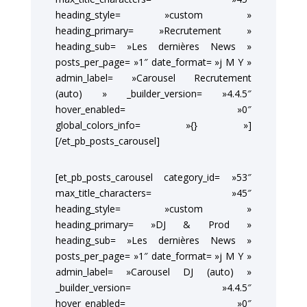
heading_style= »custom »
heading_primary= »Recrutement »
heading_sub= »Les dernières News »
posts_per_page= »1″ date_format= »j M Y »
admin_label= »Carousel Recrutement
(auto) » _builder_version= »4.4.5″
hover_enabled= »0″
global_colors_info= »{} »]
[/et_pb_posts_carousel]
[et_pb_posts_carousel category_id= »53″
max_title_characters= »45″
heading_style= »custom »
heading_primary= »DJ & Prod »
heading_sub= »Les dernières News »
posts_per_page= »1″ date_format= »j M Y »
admin_label= »Carousel DJ (auto) »
_builder_version= »4.4.5″
hover_enabled= »0″