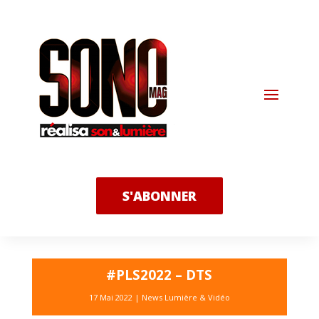
S'ABONNER
#PLS2022 – DTS
17 Mai 2022
|
News Lumière & Vidéo