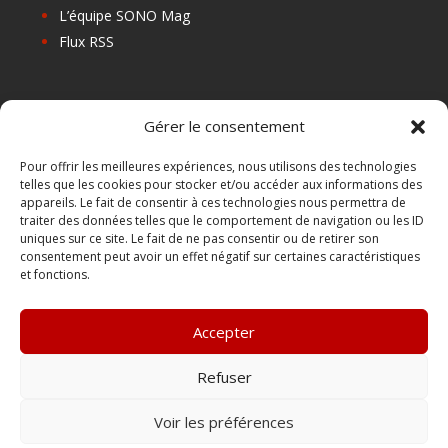
L’équipe SONO Mag
Flux RSS
Les prochains salons
Gérer le consentement
Les Centres de Formation
Les Points Relais
Pour offrir les meilleures expériences, nous utilisons des technologies
telles que les cookies pour stocker et/ou accéder aux informations des
Localiser Point Relais
appareils. Le fait de consentir à ces technologies nous permettra de
Mon Compte
traiter des données telles que le comportement de navigation ou les ID
uniques sur ce site. Le fait de ne pas consentir ou de retirer son
consentement peut avoir un effet négatif sur certaines caractéristiques
et fonctions.
FAQ
Contact
Accepter
Boutique
Abonnements Sono mag | intégral ou numérique
Refuser
Conditions Générales de Vente
Voir les préférences