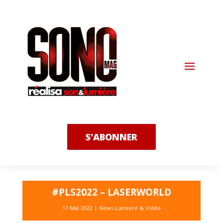
S'ABONNER
#PLS2022 – LASERWORLD
17 Mai 2022
|
News Lumière & Vidéo