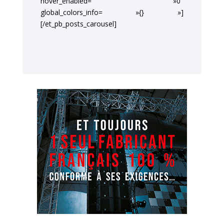
hover_enabled= »0″
global_colors_info= »{} »]
[/et_pb_posts_carousel]