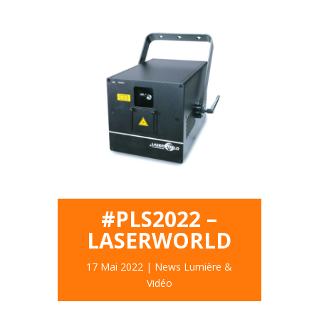
#PLS2022 –
LASERWORLD
17 Mai 2022
|
News Lumière &
Vidéo