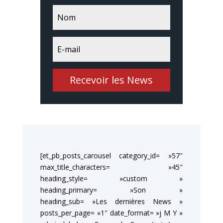
Recevoir les News
[et_pb_posts_carousel category_id= »57″
max_title_characters= »45″
heading_style= »custom »
heading_primary= »Son »
heading_sub= »Les dernières News »
posts_per_page= »1″ date_format= »j M Y »