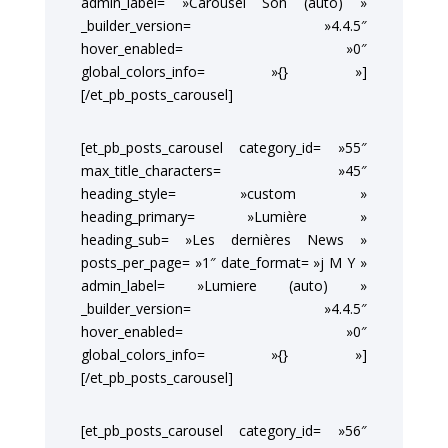
admin_label= »Carousel Son (auto) »
_builder_version= »4.4.5″
hover_enabled= »0″
global_colors_info= »{} »]
[/et_pb_posts_carousel]
[et_pb_posts_carousel category_id= »55″
max_title_characters= »45″
heading_style= »custom »
heading_primary= »Lumière »
heading_sub= »Les dernières News »
posts_per_page= »1″ date_format= »j M Y »
admin_label= »Lumiere (auto) »
_builder_version= »4.4.5″
hover_enabled= »0″
global_colors_info= »{} »]
[/et_pb_posts_carousel]
[et_pb_posts_carousel category_id= »56″