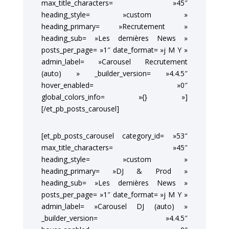
max_title_characters= »45″
heading_style= »custom »
heading_primary= »Recrutement »
heading_sub= »Les dernières News »
posts_per_page= »1″ date_format= »j M Y »
admin_label= »Carousel Recrutement
(auto) » _builder_version= »4.4.5″
hover_enabled= »0″
global_colors_info= »{} »]
[/et_pb_posts_carousel]
[et_pb_posts_carousel category_id= »53″
max_title_characters= »45″
heading_style= »custom »
heading_primary= »DJ & Prod »
heading_sub= »Les dernières News »
posts_per_page= »1″ date_format= »j M Y »
admin_label= »Carousel DJ (auto) »
_builder_version= »4.4.5″