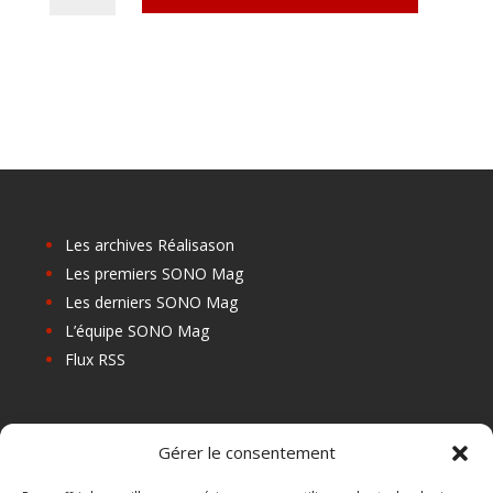
Abonnement
2
ans
Europe
Particulier
Les archives Réalisason
Les premiers SONO Mag
Les derniers SONO Mag
L’équipe SONO Mag
Flux RSS
Les prochains salons
Gérer le consentement
Les Centres de Formation