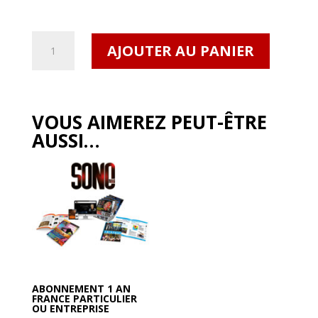
quantité
AJOUTER AU PANIER
de
SONO
Mag
#492
VOUS AIMEREZ PEUT-ÊTRE
Numérique
AUSSI…
ABONNEMENT 1 AN
FRANCE PARTICULIER
OU ENTREPRISE