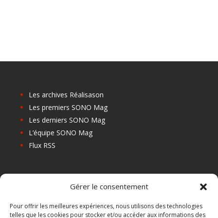
Les archives Réalisason
Les premiers SONO Mag
Les derniers SONO Mag
L’équipe SONO Mag
Flux RSS
Les prochains salons
Gérer le consentement
Les Centres de Formation
Les Points Relais
Pour offrir les meilleures expériences, nous utilisons des technologies
telles que les cookies pour stocker et/ou accéder aux informations des
Localiser Point Relais