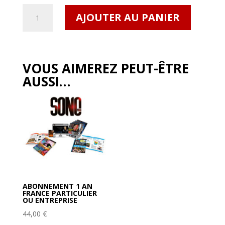
quantité
AJOUTER AU PANIER
de
SONO
Mag
#500
VOUS AIMEREZ PEUT-ÊTRE
FM/UE
AUSSI…
ABONNEMENT 1 AN
FRANCE PARTICULIER
OU ENTREPRISE
44,00
€