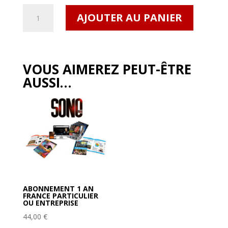
quantité
AJOUTER AU PANIER
de
SONO
Mag
#508
VOUS AIMEREZ PEUT-ÊTRE
FM/UE
AUSSI…
ABONNEMENT 1 AN
FRANCE PARTICULIER
OU ENTREPRISE
44,00
€