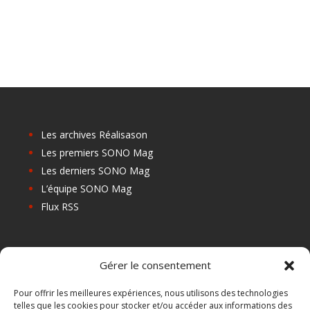
Les archives Réalisason
Les premiers SONO Mag
Les derniers SONO Mag
L’équipe SONO Mag
Flux RSS
Les prochains salons
Gérer le consentement
Les Centres de Formation
Les Points Relais
Pour offrir les meilleures expériences, nous utilisons des technologies
telles que les cookies pour stocker et/ou accéder aux informations des
Localiser Point Relais