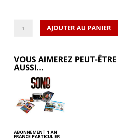
quantité
AJOUTER AU PANIER
de
SONO
Mag
#508
VOUS AIMEREZ PEUT-ÊTRE
Numérique
AUSSI…
ABONNEMENT 1 AN
FRANCE PARTICULIER