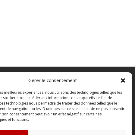
Gérer le consentement
FAQ
les meilleures expériences, nous utilisons des technologies telles que les
Contact
r stocker et/ou accéder aux informations des appareils. Le fait de
Boutique
 ces technologies nous permettra de traiter des données telles que le
 de navigation ou les ID uniques sur ce site. Le fait de ne pas consentir
Abonnements Sono mag | intégral ou
r son consentement peut avoir un effet négatif sur certaines
numérique
ques et fonctions.
Conditions Générales de Vente