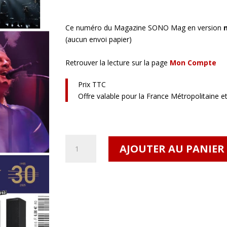
Ce numéro du Magazine SONO Mag en version
(aucun envoi papier)
Retrouver la lecture sur la page
Mon Compte
Prix TTC
Offre valable pour la France Métropolitaine e
quantité
AJOUTER AU PANIER
de
SONO
Mag
#510
Numérique