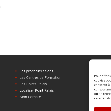
U
Les prochains salons
Pour offrir 
Les Centres de Formation
cookies pou
Les Points Relais
consentir à
comportement
Localiser Point Relais
ou de retire
Mon Compte
caractéristi