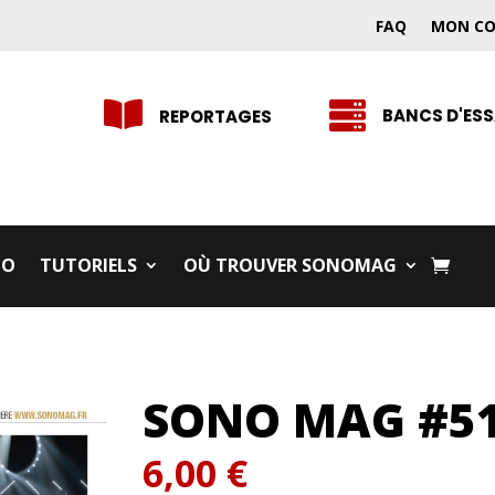
FAQ
MON C


BANCS D'ESS
REPORTAGES
IO
TUTORIELS
OÙ TROUVER SONOMAG
SONO MAG #5
6,00
€