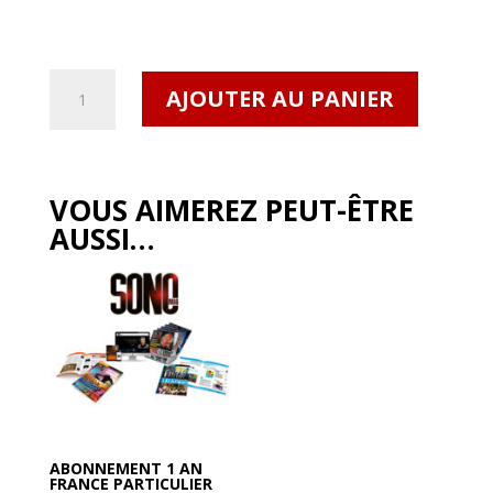
quantité
AJOUTER AU PANIER
de
SONO
Mag
#512
VOUS AIMEREZ PEUT-ÊTRE
Numérique
AUSSI…
ABONNEMENT 1 AN
FRANCE PARTICULIER