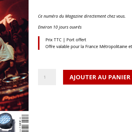
Ce numéro du Magazine directement chez vous.
Environ 10 jours ouvrés
Prix TTC | Port offert
Offre valable pour la France Métropolitaine e
quantité
AJOUTER AU PANIER
de
SONO
Mag
#518
FM/UE