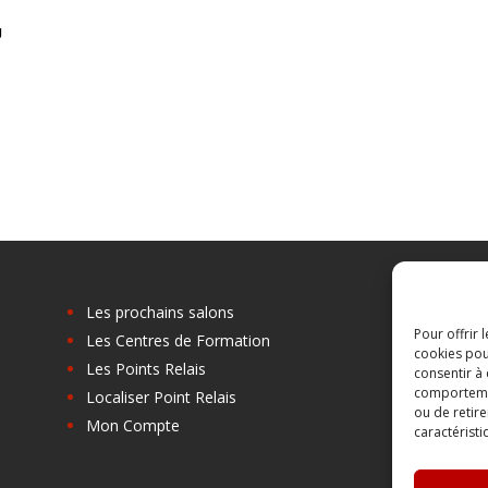
U
Les prochains salons
Pour offrir 
Les Centres de Formation
cookies pou
Les Points Relais
consentir à
comportement
Localiser Point Relais
ou de retire
Mon Compte
caractéristi