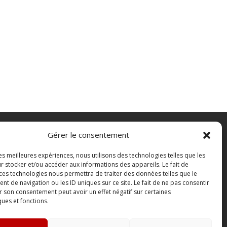
Gérer le consentement
FAQ
les meilleures expériences, nous utilisons des technologies telles que les
Contact
r stocker et/ou accéder aux informations des appareils. Le fait de
Boutique
 ces technologies nous permettra de traiter des données telles que le
 de navigation ou les ID uniques sur ce site. Le fait de ne pas consentir
Abonnements Sono mag | intégral ou
r son consentement peut avoir un effet négatif sur certaines
numérique
ques et fonctions.
Conditions Générales de Vente