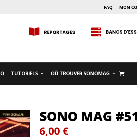
FAQ
MON C


BANCS D'ESS
REPORTAGES
IO
TUTORIELS
OÙ TROUVER SONOMAG
SONO MAG #51
6,00
€