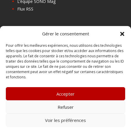
L’équipe SONO Mag
Flux RSS
Les prochains salons
Gérer le consentement
Les Centres de Formation
Les Points Relais
Pour offrir les meilleures expériences, nous utilisons des technologies
telles que les cookies pour stocker et/ou accéder aux informations des
Localiser Point Relais
appareils. Le fait de consentir à ces technologies nous permettra de
Mon Compte
traiter des données telles que le comportement de navigation ou les ID
uniques sur ce site. Le fait de ne pas consentir ou de retirer son
consentement peut avoir un effet négatif sur certaines caractéristiques
et fonctions.
FAQ
Contact
Accepter
Boutique
Abonnements Sono mag | intégral ou numérique
Refuser
Conditions Générales de Vente
Voir les préférences