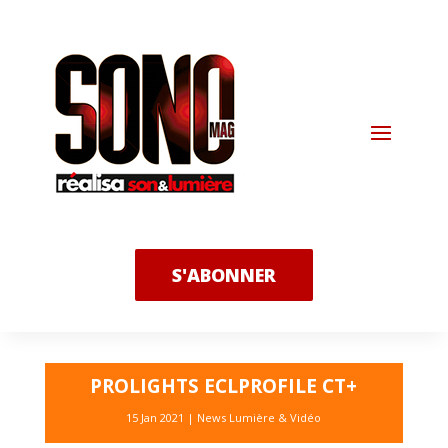
S'ABONNER
PROLIGHTS ECLPROFILE CT+
15 Jan 2021
|
News Lumière & Vidéo