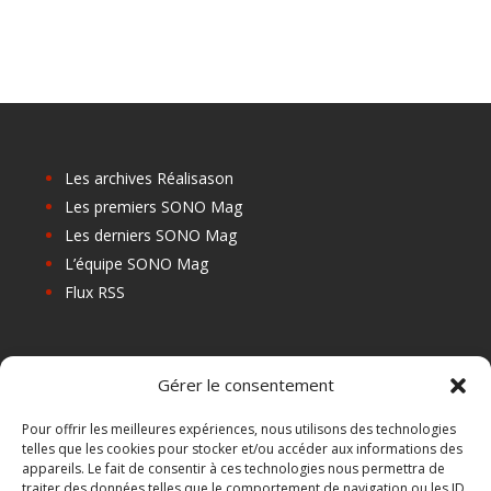
Les archives Réalisason
Les premiers SONO Mag
Les derniers SONO Mag
L’équipe SONO Mag
Flux RSS
Les prochains salons
Gérer le consentement
Les Centres de Formation
Les Points Relais
Pour offrir les meilleures expériences, nous utilisons des technologies
telles que les cookies pour stocker et/ou accéder aux informations des
Localiser Point Relais
appareils. Le fait de consentir à ces technologies nous permettra de
Mon Compte
traiter des données telles que le comportement de navigation ou les ID