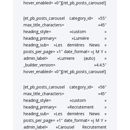
hover_enabled= »0″][/et_pb_posts_carousel]
[et_pb_posts_carousel category_id= »55″
max_title_characters= »45″
heading_style= »custom »
heading_primary= »Lumière »
heading_sub= »Les dernières News »
posts_per_page= »1″ date_format= »j M Y »
admin_label= »Lumiere (auto) »
_builder_version= »4.4.5″
hover_enabled= »0″][/et_pb_posts_carousel]
[et_pb_posts_carousel category_id= »56″
max_title_characters= »45″
heading_style= »custom »
heading_primary= »Recrutement »
heading_sub= »Les dernières News »
posts_per_page= »1″ date_format= »j M Y »
admin_label= »Carousel Recrutement