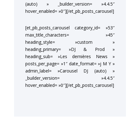
(auto) » _builder_version= »4.4.5″
hover_enabled= »0″][/et_pb_posts_carousel]
[et_pb_posts_carousel category_id= »53″
max_title_characters= »45″
heading_style= »custom »
heading_primary= »DJ & Prod »
heading_sub= »Les dernières News »
posts_per_page= »1″ date_format= »j M Y »
admin_label= »Carousel DJ (auto) »
_builder_version= »4.4.5″
hover_enabled= »0″][/et_pb_posts_carousel]