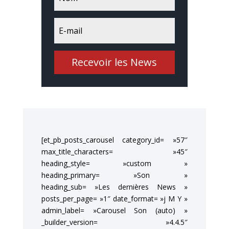
Recevoir les News
[et_pb_posts_carousel category_id= »57″
max_title_characters= »45″
heading_style= »custom »
heading_primary= »Son »
heading_sub= »Les dernières News »
posts_per_page= »1″ date_format= »j M Y »
admin_label= »Carousel Son (auto) »
_builder_version= »4.4.5″