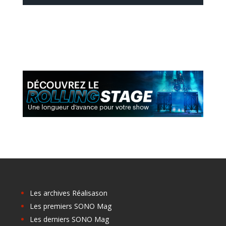
Les archives Réalisason
Les premiers SONO Mag
Les derniers SONO Mag