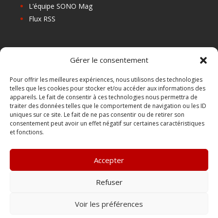
L’équipe SONO Mag
Flux RSS
Les prochains salons
Gérer le consentement
Les Centres de Formation
Les Points Relais
Pour offrir les meilleures expériences, nous utilisons des technologies
telles que les cookies pour stocker et/ou accéder aux informations des
Localiser Point Relais
appareils. Le fait de consentir à ces technologies nous permettra de
Mon Compte
traiter des données telles que le comportement de navigation ou les ID
uniques sur ce site. Le fait de ne pas consentir ou de retirer son
consentement peut avoir un effet négatif sur certaines caractéristiques
et fonctions.
FAQ
Contact
Accepter
Boutique
Abonnements Sono mag | intégral ou numérique
Refuser
Conditions Générales de Vente
Voir les préférences