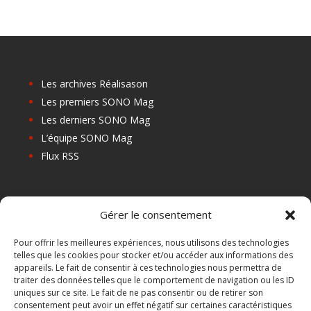
Les archives Réalisason
Les premiers SONO Mag
Les derniers SONO Mag
L’équipe SONO Mag
Flux RSS
Les prochains salons
Gérer le consentement
Les Centres de Formation
Les Points Relais
Pour offrir les meilleures expériences, nous utilisons des technologies
telles que les cookies pour stocker et/ou accéder aux informations des
Localiser Point Relais
appareils. Le fait de consentir à ces technologies nous permettra de
Mon Compte
traiter des données telles que le comportement de navigation ou les ID
uniques sur ce site. Le fait de ne pas consentir ou de retirer son
consentement peut avoir un effet négatif sur certaines caractéristiques