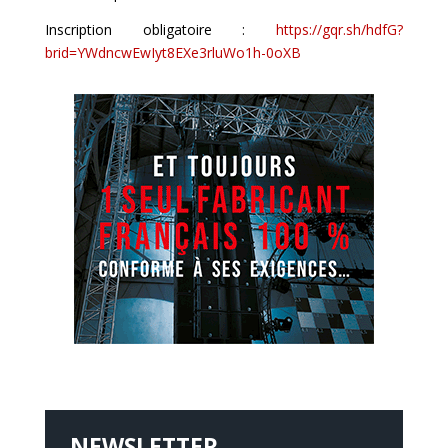
Inscription obligatoire :
https://gqr.sh/hdfG?
brid=YWdncwEwIyt8EXe3rluWo1h-0oXB
NEWSLETTER