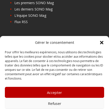
Les premiers SONO Mag
Les derniers SONO Mag
L’équipe SONO Mag
Flux RSS
Les prochains salons
Gérer le consentement
Les Centres de Formation
Les Points Relais
Pour offrir les meilleures expériences, nous utilisons des technologies
telles que les cookies pour stocker et/ou accéder aux informations des
Localiser Point Relais
appareils. Le fait de consentir à ces technologies nous permettra de
Mon Compte
traiter des données telles que le comportement de navigation ou les ID
uniques sur ce site. Le fait de ne pas consentir ou de retirer son
consentement peut avoir un effet négatif sur certaines caractéristiques
et fonctions.
FAQ
Contact
Accepter
Boutique
Abonnements Sono mag | intégral ou numérique
Refuser
Conditions Générales de Vente