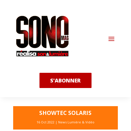
S'ABONNER
SHOWTEC SOLARIS
16 Oct 2022
|
News Lumière & Vidéo