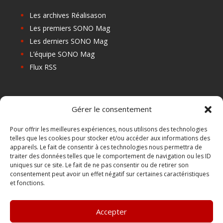
Les archives Réalisason
Les premiers SONO Mag
Les derniers SONO Mag
L’équipe SONO Mag
Flux RSS
Les prochains salons
Gérer le consentement
Les Centres de Formation
Les Points Relais
Pour offrir les meilleures expériences, nous utilisons des technologies
telles que les cookies pour stocker et/ou accéder aux informations des
Localiser Point Relais
appareils. Le fait de consentir à ces technologies nous permettra de
Mon Compte
traiter des données telles que le comportement de navigation ou les ID
uniques sur ce site. Le fait de ne pas consentir ou de retirer son
consentement peut avoir un effet négatif sur certaines caractéristiques
et fonctions.
FAQ
Contact
Accepter
Boutique